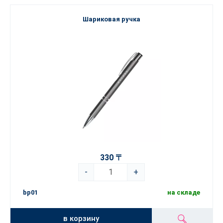
Шариковая ручка
330 〒
-
+
bp01
на складе
в корзину