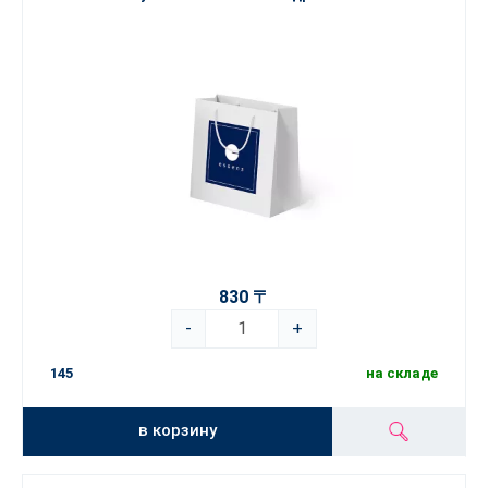
830 〒
-
+
145
на складе
в корзину