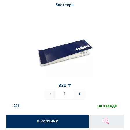
Блоттеры
830 〒
-
+
036
на складе
в корзину