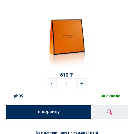
610 〒
-
+
pb05
на складе
в корзину
Бумажный пакет - квадратный