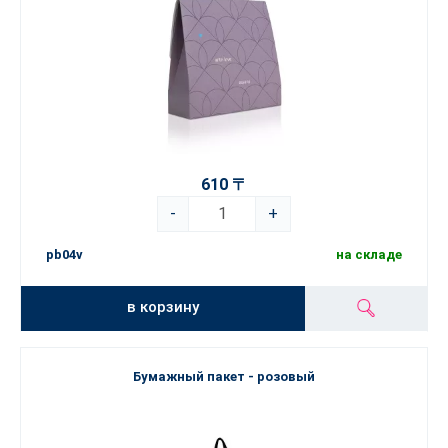
610 〒
-
+
pb04v
на складе
в корзину
Бумажный пакет - розовый