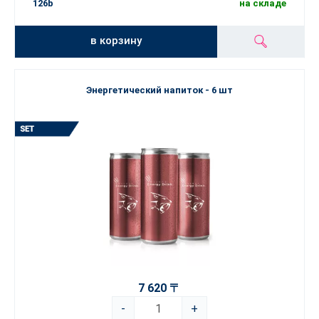
126b
на складе
в корзину
Энергетический напиток - 6 шт
7 620 〒
-
+