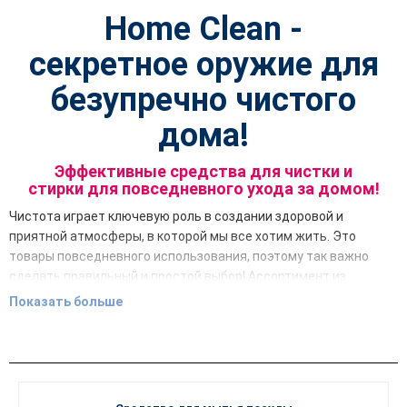
Home Clean -
секретное оружие для
безупречно чистого
дома!
Эффективные средства для чистки и
стирки для повседневного ухода за домом!
Чистота играет ключевую роль в создании здоровой и
приятной атмосферы, в которой мы все хотим жить. Это
товары повседневного использования, поэтому так важно
сделать правильный и простой выбор! Ассортимент из
продуктовой линейки
Home Clean
был разработан с учетом
Показать больше
потребностей современных домохозяйств, сочетая в себе
исключительную эффективность, бережное очищение
поверхностей и заботу об окружающей среде. Наши продукты
включают в себя высококонцентрированные составы,
которые эффективны, просты в использовании и, как бонус,