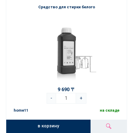
Для идеально чистого дома выбирайте продукты линейки
Средство для стирки белого
Home Clean
- сочетание превосходного качества, заботы и
безопасности в каждой капле!
9 690 〒
-
+
home11
на складе
в корзину