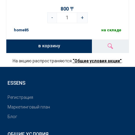
800 〒
-
+
home85
на складе
в корзину
На акцию распространяются
“Общие условия акции”
.
ESSENS
Pегистрация
Маркетинговый план
Блог
ОБЩИЕ УСЛОВИЯ