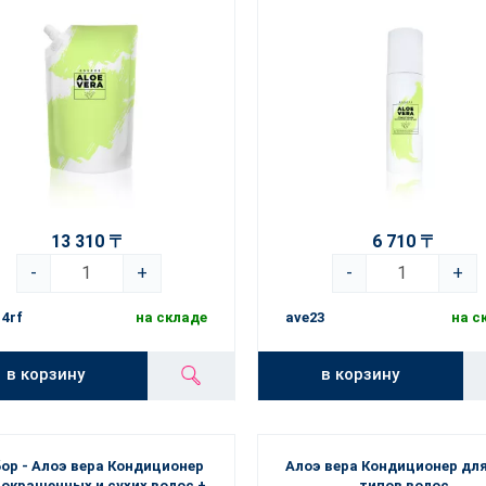
13 310 〒
6 710 〒
-
+
-
+
4rf
на складе
ave23
на с
в корзину
в корзину
ор - Алоэ вера Кондиционер
Алоэ вера Кондиционер для
 окрашенных и сухих волос +
типов волос