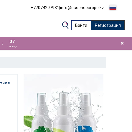
+77074297931
|
info@essenseurope.kz
Войти
Регистрация
06
×
:
СЕКУНД
тик с