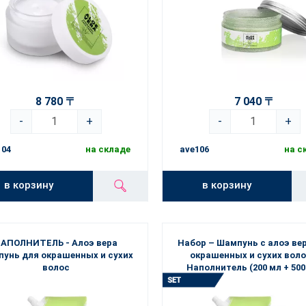
8 780 〒
7 040 〒
-
+
-
+
104
на складе
ave106
на с
в корзину
в корзину
АПОЛНИТЕЛЬ - Алоэ вера
Набор – Шампунь с алоэ ве
унь для окрашенных и сухих
окрашенных и сухих воло
волос
Наполнитель (200 мл + 500