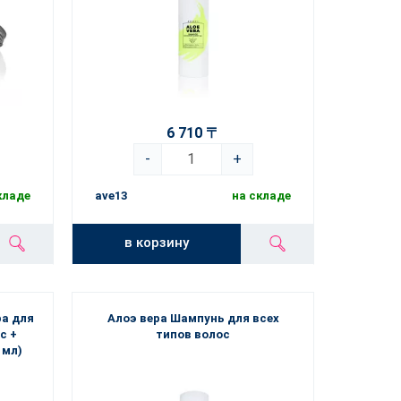
6 710 〒
-
+
кладе
ave13
на складе
в корзину
ра для
Алоэ вера Шампунь для всех
с +
типов волос
 мл)