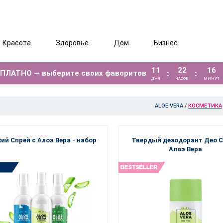
Красота
Здоровье
Дом
Бизнес
11
22
16
ЕСПЛАТНО — выберите своих фаворитов
:
:
ДНЯ
ЧАСОВ
МИНУТ
ALOE VERA
/
КОСМЕТИКА
ий Спрей с Алоэ Вера - набор
Твердый дезодорант Део С
Алоэ Верa