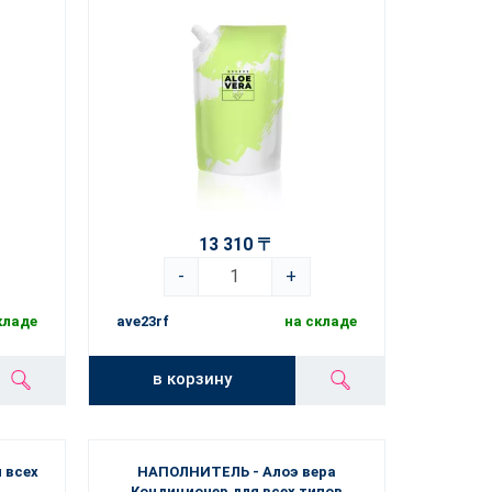
13 310 〒
-
+
кладе
ave23rf
на складе
в корзину
 всех
НАПОЛНИТЕЛЬ - Алоэ вера
Кондиционер для всех типов