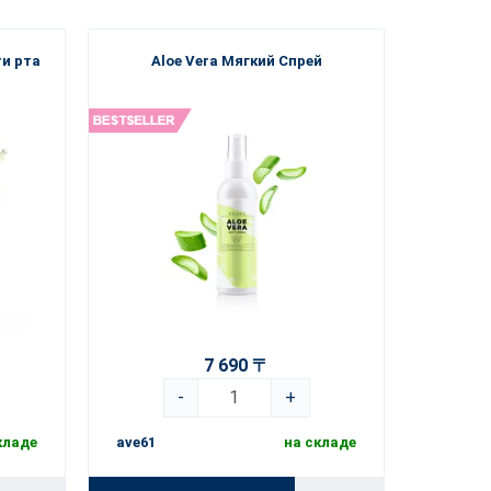
и рта
Aloe Vera Мягкий Спрей
7 690 〒
-
+
кладе
ave61
на складе