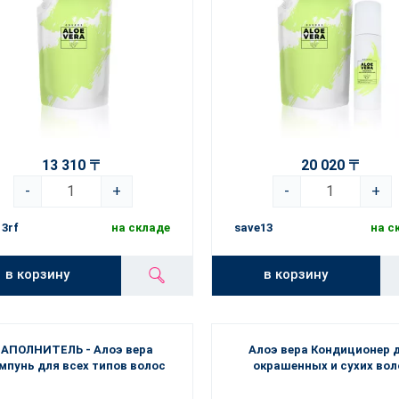
13 310 〒
20 020 〒
-
+
-
+
3rf
на складе
save13
на с
в корзину
в корзину
АПОЛНИТЕЛЬ - Алоэ вера
Алоэ вера Кондиционер 
мпунь для всех типов волос
окрашенных и сухих вол