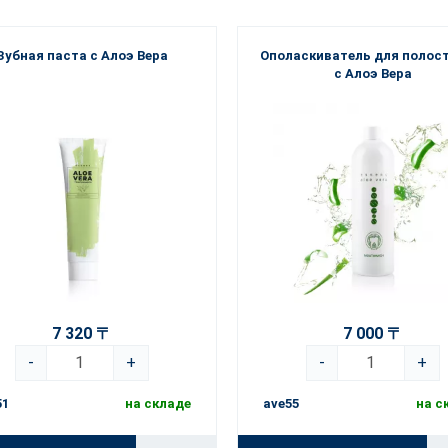
Зубная паста с Алоэ Вера
Ополаскиватель для полост
с Алоэ Вера
7 320 〒
7 000 〒
-
+
-
+
51
на складе
ave55
на с