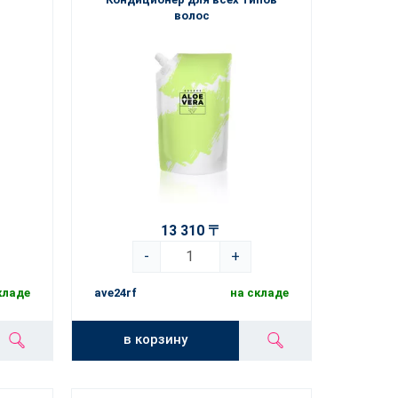
волос
13 310 〒
-
+
кладе
ave24rf
на складе
в корзину