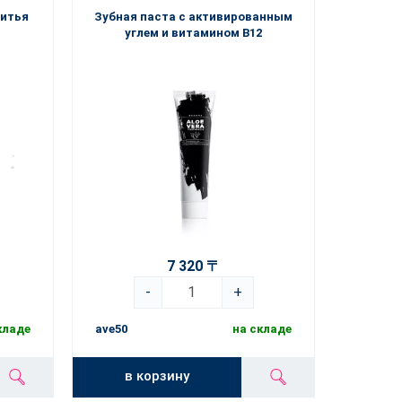
ритья
Зубная паста с активированным
углем и витамином В12
7 320 〒
-
+
кладе
ave50
на складе
в корзину