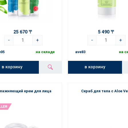
25 670 〒
5 490 〒
-
+
-
+
e05
на складе
ave83
на с
в корзину
в корзину
лажняющий крем для лица
Скраб для тела с Aloe Ve