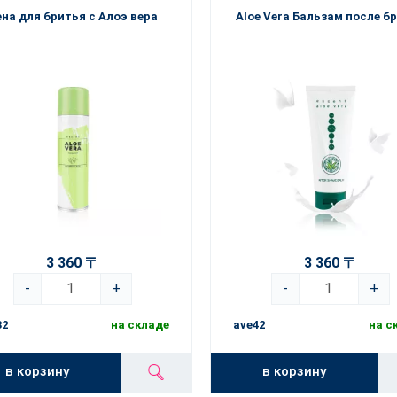
на для бритья с Алоэ вера
Aloe Vera Бальзам после б
3 360 〒
3 360 〒
-
+
-
+
32
на складе
ave42
на с
в корзину
в корзину