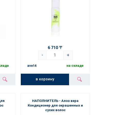
6 710 〒
-
+
кладе
ave14
на складе
в корзину
для
НАПОЛНИТЕЛЬ - Алоэ вера
ос
Кондиционер для окрашенных и
сухих волос