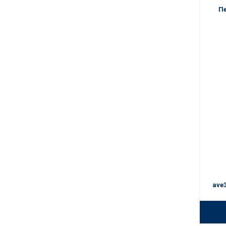
Пе
ave