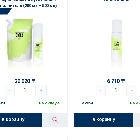
полнитель (200 мл + 500 мл)
20 020 〒
6 710 〒
-
+
-
+
e23
на складе
ave24
на с
в корзину
в корзину