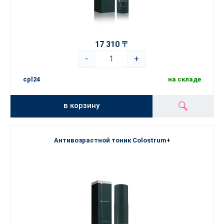
17 310 〒
-
+
cpl24
на складе
в корзину
Антивозрастной тоник Colostrum+