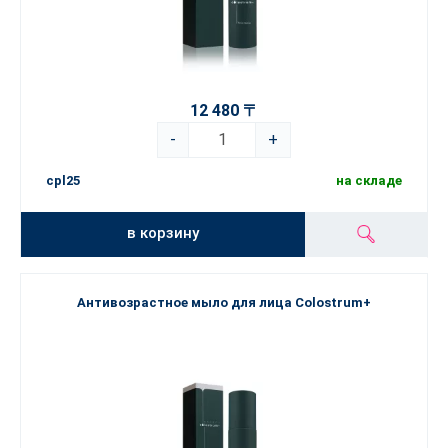
12 480 〒
-
+
cpl25
на складе
в корзину
Антивозрастное мыло для лица Colostrum+