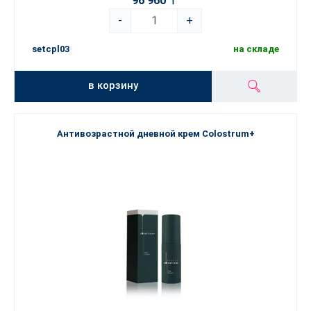
96 960 〒
-
+
setcpl03
на складе
в корзину
Антивозрастной дневной крем Colostrum+