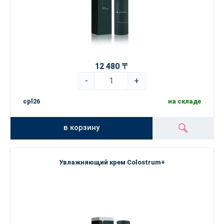
12 480 〒
-
+
cpl26
на складе
в корзину
Увлажняющий крем Colostrum+