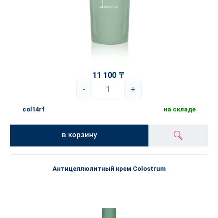
11 100 〒
-
+
col14rf
на складе
в корзину
Антицеллюлитный крем Colostrum