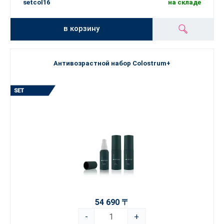
setcol16
на складе
в корзину
Антивозрастной набор Colostrum+
54 690 〒
-
+