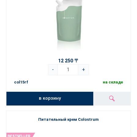
12 250 〒
-
+
col15rf
на складе
в корзину
Питательный крем Colostrum