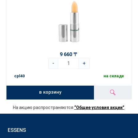
9 660 〒
-
+
cpl40
на складе
в корзину
На акцию распространяются
“Общие условия акции”
.
ESSENS