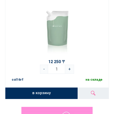
12 250 〒
-
+
col16rf
на складе
в корзину