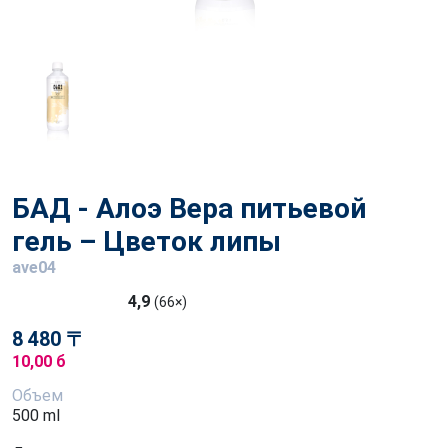
БАД - Алоэ Вера питьевой
гель – Цветок липы
ave04
4,9
(66×)
8 480 〒
10,00 б
Объем
500 ml