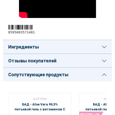
8595603571481
Ингредиенты
Отзывы покупателей
Сопутствующие продукты
ALOE VERA
ALOE VE
БАД - Aloe Vera 99,5%
БАД - Aloe Ve
питьевой гель с витамином C
питьевой гель -