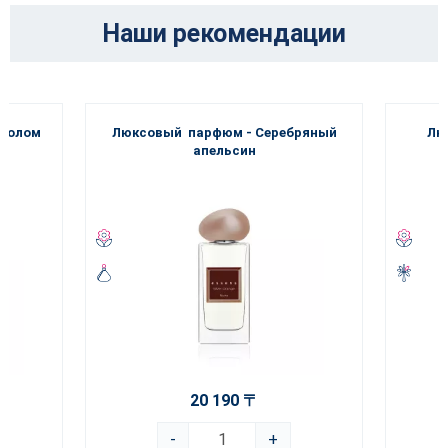
Наши рекомендации
чиолом
Люксовый парфюм - Серебряный
Лю
апельсин
20 190 〒
-
+