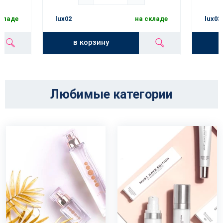
складе
lux02
на складе
lux03
в корзину
Любимые категории