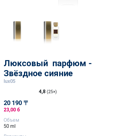
Люксовый парфюм -
Звёздное сияние
lux05
4,8
(25×)
20 190 〒
23,00 б
Объем
50 ml