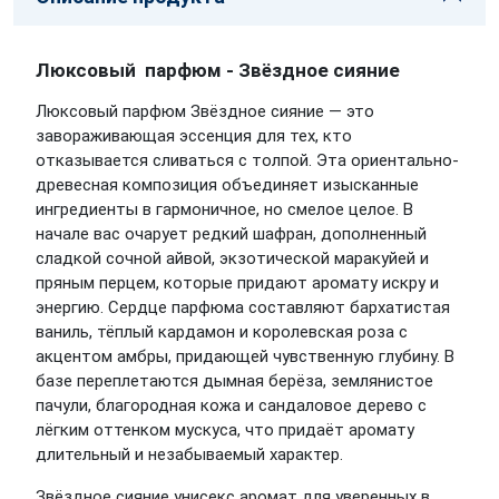
Люксовый парфюм - Звёздное сияние
Люксовый парфюм Звёздное сияние — это
завораживающая эссенция для тех, кто
отказывается сливаться с толпой. Эта ориентально-
древесная композиция объединяет изысканные
ингредиенты в гармоничное, но смелое целое. В
начале вас очарует редкий шафран, дополненный
сладкой сочной айвой, экзотической маракуйей и
пряным перцем, которые придают аромату искру и
энергию. Сердце парфюма составляют бархатистая
ваниль, тёплый кардамон и королевская роза с
акцентом амбры, придающей чувственную глубину. В
базе переплетаются дымная берёза, землянистое
пачули, благородная кожа и сандаловое дерево с
лёгким оттенком мускуса, что придаёт аромату
длительный и незабываемый характер.
Звёздное сияние унисекс аромат для уверенных в