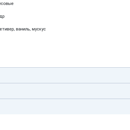
русовые
едр
етивер, ваниль, мускус