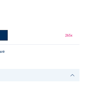
у
265
x
ные