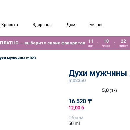
Красота
Здоровье
Дом
Бизнес
11
10
22
ЕСПЛАТНО — выберите своих фаворитов
:
:
ДНЯ
ЧАСОВ
МИНУТ
ухи мужчины m023
Духи мужчины
m02350
5,0
(1×)
16 520 〒
12,00 б
Объем
50 ml