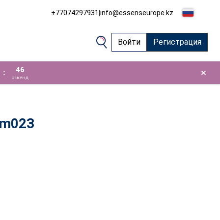
+77074297931
|
info@essenseurope.kz
Войти
Регистрация
46
×
:
СЕКУНД
 m023