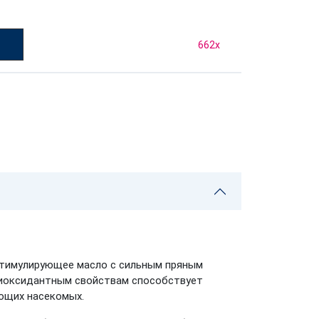
у
662
x
 стимулирующее масло с сильным пряным
тиоксидантным свойствам способствует
ающих насекомых.