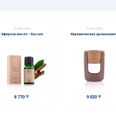
SLOW LIVING
SLOW LIVING
Эфирное масло - Кассия
Керамическая аромаламп
8 770 〒
9 020 〒