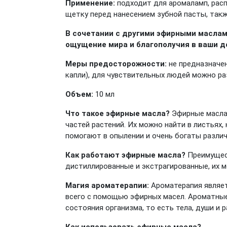
Применение:
подходит для аромаламп, расп
щетку перед нанесением зубной пасты, также
В сочетании с другими эфирными масла
ощущение мира и благополучия в ваши д
Меры предосторожности:
не предназначен
капли), для чувствительных людей можно р
Объем:
10 мл
Что такое эфирные масла?
Эфирные масла
частей растений. Их можно найти в листьях,
помогают в опылении и очень богаты разли
Как работают эфирные масла?
Преимущест
дистиллированные и экстрагированные, их 
Магия ароматерапии:
Ароматерапия являет
всего с помощью эфирных масел. Ароматные
состояния организма, то есть тела, души и р