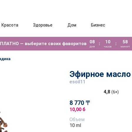
Красота
Здоровье
Дом
Бизнес
08
10
58
ЕСПЛАТНО — выберите своих фаворитов
:
:
ДНЯ
ЧАСОВ
МИНУТ
здика
Эфирное масло 
esoil11
4,8
(6×)
8 770 〒
10,00 б
Объем
10 ml