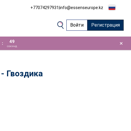
+77074297931
|
info@essenseurope.kz
Войти
Регистрация
48
×
:
СЕКУНД
- Гвоздика