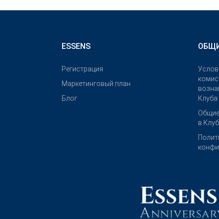
ESSENS
ОБЩИ
Pегистрация
Услов
комис
Маркетинговый план
возна
Блог
Клуба
Общие
в Клу
Полит
конфи