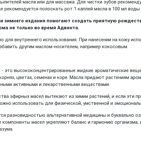
ылителей масла или для массажа. Для чистки зубов рекоменд
 рекомендуется полоскать рот 1 каплей масла в 100 мл воды в
ми зимнего издания помогают создать приятную рождест
ома не только во время Адвента.
о для внутреннего использования. При нанесении на кожу испо
азбавить другим маслом-носителем, например кокосовым.
 - это высококонцентрированные жидкие ароматические веще
 корнях, цветах, семенах и коре. Масла придают растениям ар
чными активными и лекарственными веществами.
ва эфирных масел вытекают из химии растений, и если эти п
можно использовать для физической, умственной и эмоционал
ся разновидностью альтернативной медицины и буквально оз
 компоненты масел укрепляют баланс и гармонию организма, 
азума.