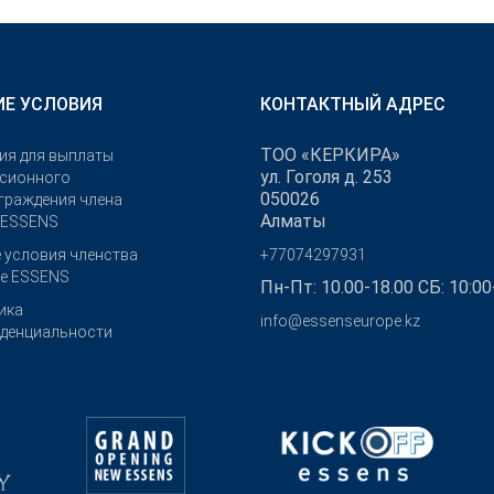
Е УСЛОВИЯ
КОНТАКТНЫЙ АДРЕС
ТОО «КЕРКИРА»
ия для выплаты
ул. Гоголя д. 253
сионного
050026
граждения члена
Алматы
 ESSENS
 условия членства
+77074297931
бе ESSENS
Пн-Пт: 10.00-18.00 СБ: 10:00
ика
info@essenseurope.kz
денциальности