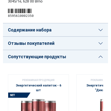
3045/1e, 628 00 Brno
8595610002350
Содержание набора
Отзывы покупателей
Сопутствующие продукты
РЕКЛАМНАЯ ПРОДУКЦИЯ
РЕКЛАМНАЯ П
Энергетический напиток - 6
Энергетически
шт
"Дикая к