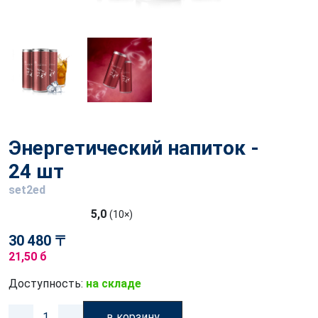
Энергетический напиток -
24 шт
set2ed
5,0
(10×)
30 480 〒
21,50 б
Доступность:
на складе
в корзину