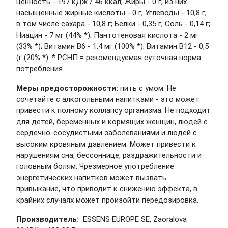
ценность - 197 кДж / 46 ккал; Жиры - 0 г; из них
насыщенные жирные кислоты - 0 г; Углеводы - 10,8 г;
в том числе сахара - 10,8 г; Белки - 0,35 г; Соль - 0,14 г;
Ниацин - 7 мг (44% *); Пантотеновая кислота - 2 мг
(33% *); Витамин B6 - 1,4 мг (100% *); Витамин B12 - 0,5
(г (20% *). * РСНП = рекомендуемая суточная норма
потребления.
Меры предосторожности:
пить с умом. Не
сочетайте с алкогольными напитками - это может
привести к полному коллапсу организма. Не подходит
для детей, беременных и кормящих женщин, людей с
сердечно-сосудистыми заболеваниями и людей с
высоким кровяным давлением. Может привести к
нарушениям сна, бессоннице, раздражительности и
головным болям. Чрезмерное употребление
энергетических напитков может вызвать
привыкание, что приводит к снижению эффекта, в
крайних случаях может произойти передозировка.
Производитель:
ESSENS EUROPE SE, Zaoralova