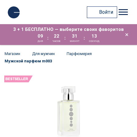
Войти
3 + 1 БЕСПЛАТНО — выберите своих фаворитов
×
09
22
31
13
:
:
:
ДНЯ
ЧАСОВ
МИНУТ
СЕКУНД
Магазин
Для мужчин
Парфюмерия
Мужской парфюм m003