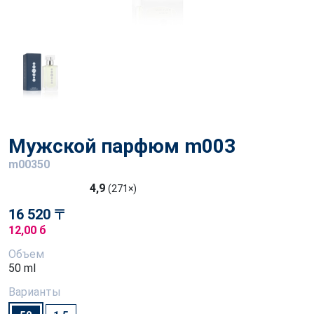
Мужской парфюм m003
m00350
4,9
(271×)
16 520 〒
12,00 б
Объем
50 ml
Варианты