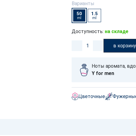
Варианты
50
1.5
ml
ml
Доступность:
на складе
в корзин
Ноты аромата, вд
Y for men
Цветочные
Фужерны