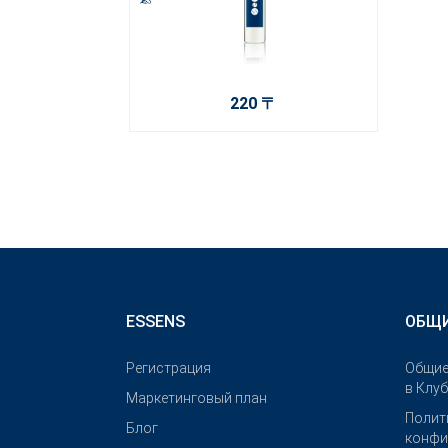
220 〒
ESSENS
ОБЩИ
Pегистрация
Общие
в Клу
Маркетинговый план
Полит
Блог
конфи