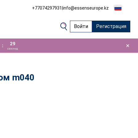
+77074297931
|
info@essenseurope.kz
Войти
Регистрация
28
×
:
СЕКУНД
юм m040