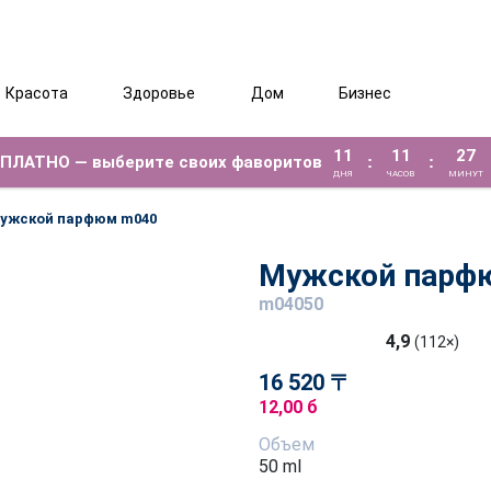
Красота
Здоровье
Дом
Бизнес
11
11
27
ЕСПЛАТНО — выберите своих фаворитов
:
:
ДНЯ
ЧАСОВ
МИНУТ
ужской парфюм m040
Мужской парф
m04050
4,9
(112×)
16 520 〒
12,00 б
Объем
50 ml