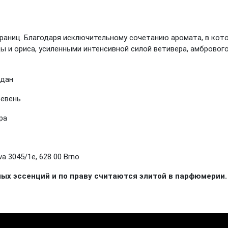
границ. Благодаря исключительному сочетанию аромата, в кот
 и ориса, усиленными интенсивной силой ветивера, амбрового 
адан
ревень
ра
a 3045/1e, 628 00 Brno
х эссенций и по праву считаются элитой в парфюмерии.