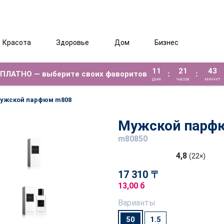
Красота
Здоровье
Дом
Бизнес
11
21
43
ЕСПЛАТНО — выберите своих фаворитов
:
:
ДНЯ
ЧАСОВ
МИНУТ
ужской парфюм m808
Мужской парф
m80850
4,8
(22×)
17 310 〒
13,00 б
Варианты
50
1.5