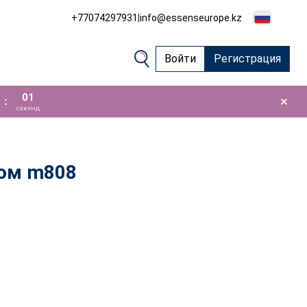
+77074297931
|
info@essenseurope.kz
Войти
Регистрация
01
×
:
СЕКУНД
юм m808