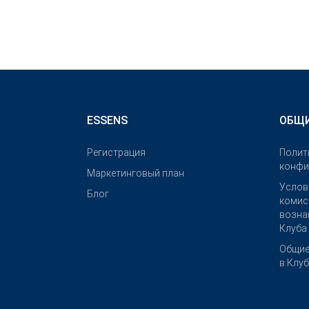
ESSENS
ОБЩИ
Pегистрация
Полит
конфи
Маркетинговый план
Услов
Блог
комис
возна
Клуба
Общие
в Клу