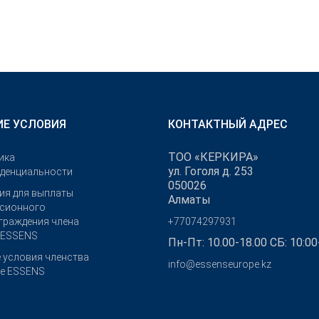
Е УСЛОВИЯ
КОНТАКТНЫЙ АДРЕС
ТОО «КЕРКИРА»
ика
ул. Гоголя д. 253
денциальности
050026
ия для выплаты
Алматы
сионного
граждения члена
+77074297931
 ESSENS
Пн-Пт: 10.00-18.00 СБ: 10:00
 условия членства
info@essenseurope.kz
бе ESSENS