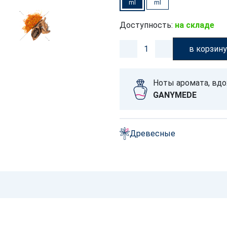
ml
ml
Доступность:
на складе
в корзин
Ноты аромата, вд
GANYMEDE
Древесные