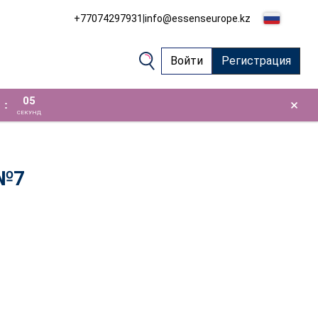
+77074297931
|
info@essenseurope.kz
Войти
Регистрация
04
×
:
СЕКУНД
 №7