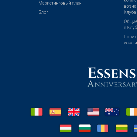
комис
Маркетинговый план
возна
Блог
Клуба
Общие
в Клу
Полит
конфи