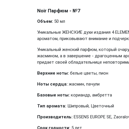
Noir Парфюм - №7
Объем
:
50 мл
Уникальные ЖЕНСКИЕ духи издания 4 ELEMEN
ароматом, приковывают внимание и подчер
Уникальный женский парфюм, который очар
жасмином, а в завершение - драгоценным а
придает своей обладательнице неповторим
Верхние ноты:
белые цветы, пион
Ноты сердца:
жасмин, пачули
Базовые ноты
:
кориандр, амбретта
Тип аромата:
Шипровый, Цветочный
Производитель:
ESSENS EUROPE SE, Zaoralov
Срок годности:
5 лет