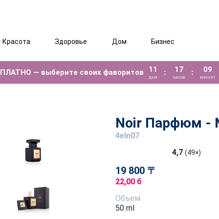
Красота
Здоровье
Дом
Бизнес
11
17
09
ЕСПЛАТНО — выберите своих фаворитов
:
:
ДНЯ
ЧАСОВ
МИНУТ
Noir Парфюм -
4eln07
4,7
(49×)
19 800 〒
22,00 б
Объем
50 ml