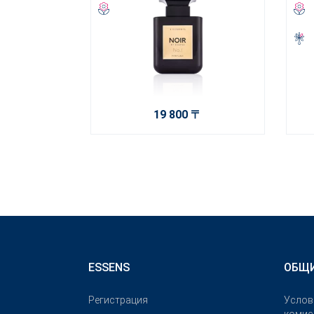
19 800 〒
ESSENS
ОБЩИ
Pегистрация
Услов