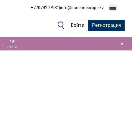
+77074297931
|
info@essenseurope.kz
Войти
Регистрация
15
×
:
СЕКУНД