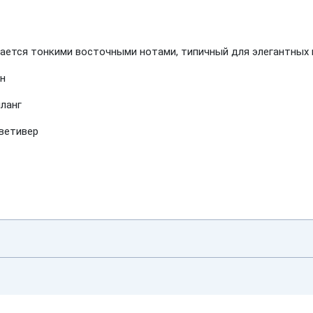
ется тонкими восточными нотами, типичный для элегантных 
ин
иланг
 ветивер