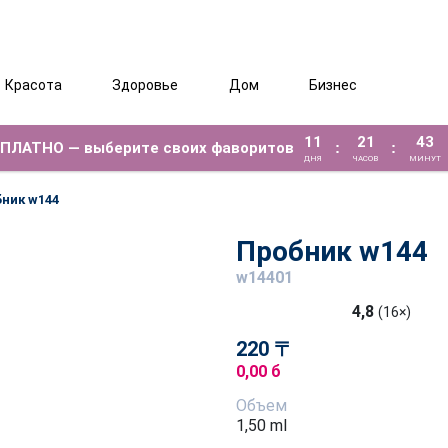
Красота
Здоровье
Дом
Бизнес
11
21
43
ЕСПЛАТНО — выберите своих фаворитов
:
:
ДНЯ
ЧАСОВ
МИНУТ
ник w144
Пробник w144
w14401
4,8
(16×)
220 〒
0,00 б
Объем
1,50 ml