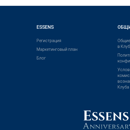
ESSENS
ОБЩИ
Pегистрация
Общие
в Клу
Маркетинговый план
Полит
Блог
конфи
Услов
комис
возна
Клуба