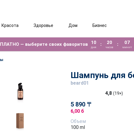
Красота
Здоровье
Дом
Бизнес
10
20
07
ЕСПЛАТНО — выберите своих фаворитов
:
:
ДНЯ
ЧАСОВ
МИНУТ
ды
Шампунь для 
beard01
4,8
(19×)
5 890 〒
6,00 б
Объем
100 ml