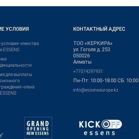
Е УСЛОВИЯ
КОНТАКТНЫЙ АДРЕС
ТОО «КЕРКИРА»
 условия членства
ул. Гоголя д. 253
бе ESSENS
050026
ика
Алматы
денциальности
+77074297931
ия для выплаты
Пн-Пт: 10.00-18.00 СБ: 10:00
сионного
граждения члена
info@essenseurope.kz
 ESSENS