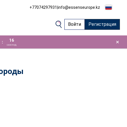
+77074297931
|
info@essenseurope.kz
Войти
Регистрация
16
×
:
СЕКУНД
бороды