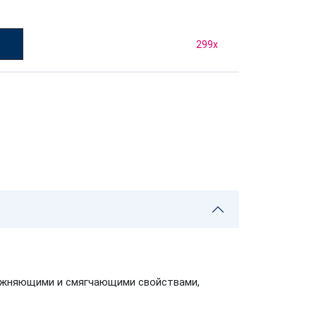
у
299
x
лажняющими и смягчающими свойствами,