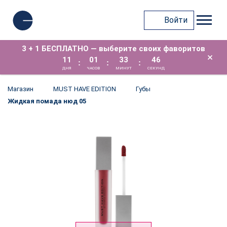
Войти
3 + 1 БЕСПЛАТНО — выберите своих фаворитов
×
11
01
33
45
:
:
:
ДНЯ
ЧАСОВ
МИНУТ
СЕКУНД
Магазин
MUST HAVE EDITION
Губы
Жидкая помада нюд 05