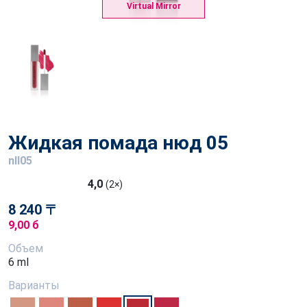
Virtual Mirror
Жидкая помада нюд 05
nll05
4,0
(2×)
8 240 〒
9,00 б
Объем
6 ml
Варианты