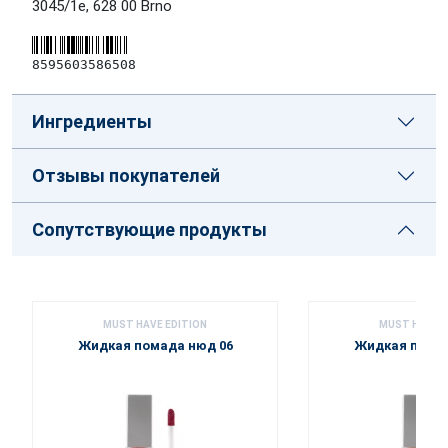
3045/1e, 628 00 Brno
8595603586508
Ингредиенты
Отзывы покупателей
Сопутствующие продукты
MUST HAVE EDITION
MUST HAVE E
Жидкая помада нюд 06
Жидкая помад