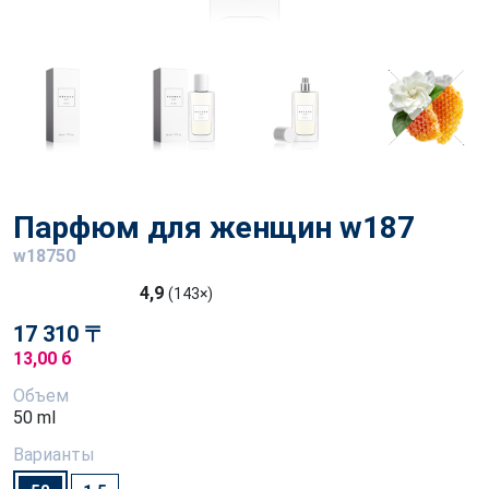
Парфюм для женщин w187
w18750
4,9
(143×)
17 310 〒
13,00 б
Объем
50 ml
Варианты