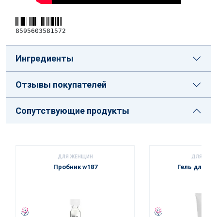
8595603581572
Ингредиенты
Отзывы покупателей
Сопутствующие продукты
ДЛЯ ЖЕНЩИН
ДЛЯ ЖЕН
Пробник w187
Гель для ду