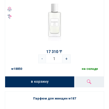
17 310 〒
-
+
w18850
на складе
в корзину
Парфюм для женщин w187