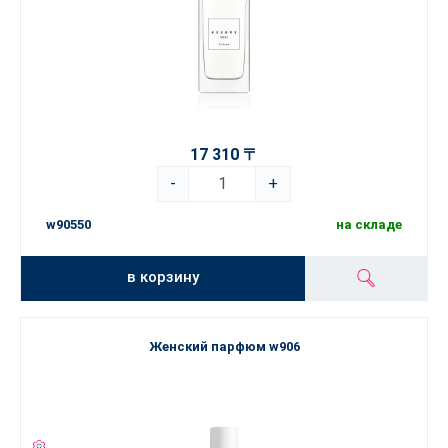
17 310 〒
-
+
w90550
на складе
в корзину
Женский парфюм w906