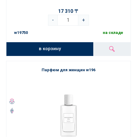
17 310 〒
-
+
w19750
на складе
в корзину
Парфюм для женщин w196