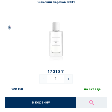
Женский парфюм w911
17 310 〒
-
+
w91150
на складе
в корзину