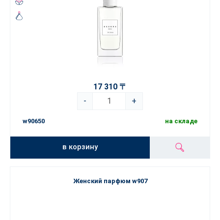
17 310 〒
-
+
w90650
на складе
в корзину
Женский парфюм w907