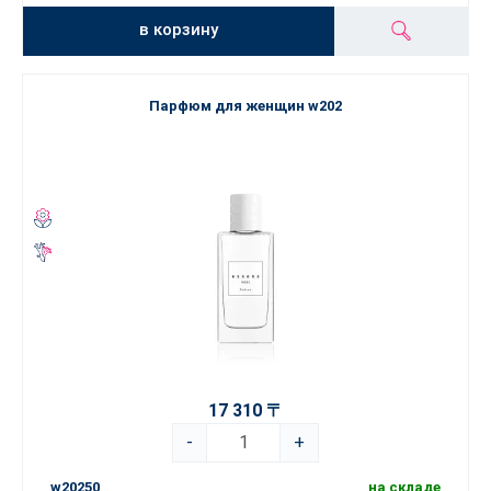
в корзину
Парфюм для женщин w202
17 310 〒
-
+
w20250
на складе