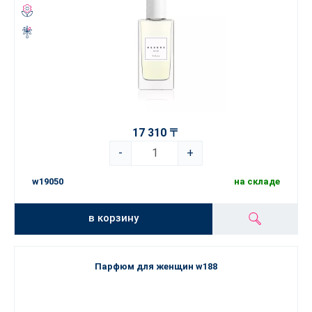
17 310 〒
-
+
w19050
на складе
в корзину
Парфюм для женщин w188