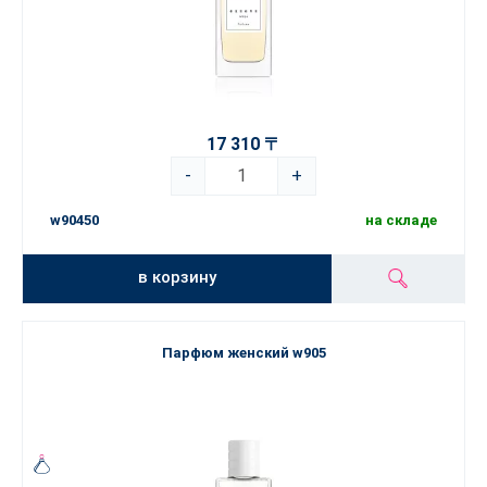
17 310 〒
-
+
w90450
на складе
в корзину
Парфюм женский w905