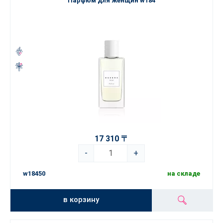
Парфюм для женщин w184
17 310 〒
-
+
w18450
на складе
в корзину