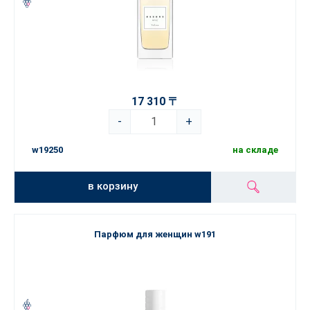
17 310 〒
-
+
w19250
на складе
в корзину
Парфюм для женщин w191