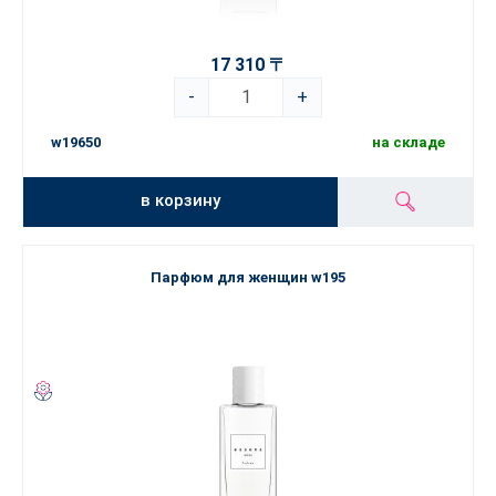
17 310 〒
-
+
w19650
на складе
в корзину
Парфюм для женщин w195