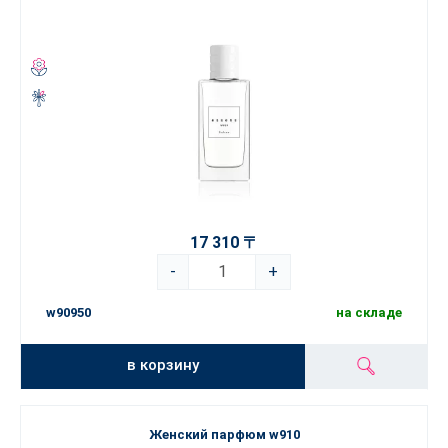
17 310 〒
-
+
w90950
на складе
в корзину
Женский парфюм w910