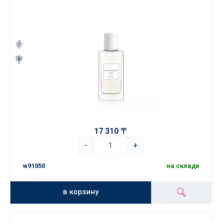
17 310 〒
-
+
w91050
на складе
в корзину