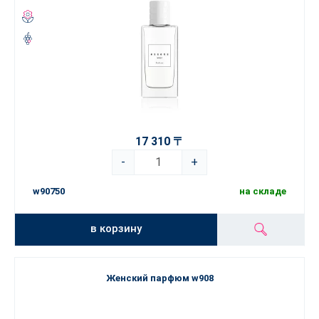
17 310 〒
-
+
w90750
на складе
в корзину
Женский парфюм w908