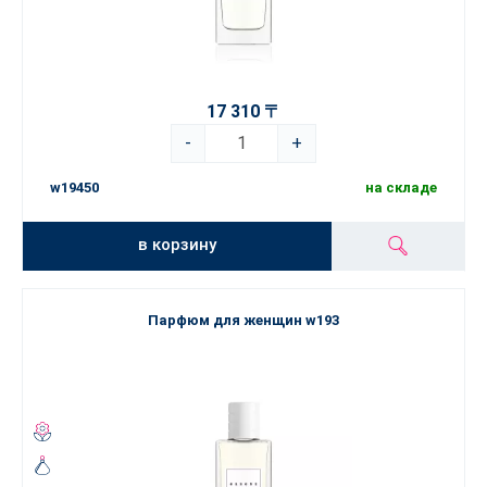
17 310 〒
-
+
w19450
на складе
в корзину
Парфюм для женщин w193