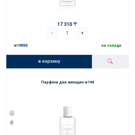
17 310 〒
-
+
w19550
на складе
в корзину
Парфюм для женщин w194