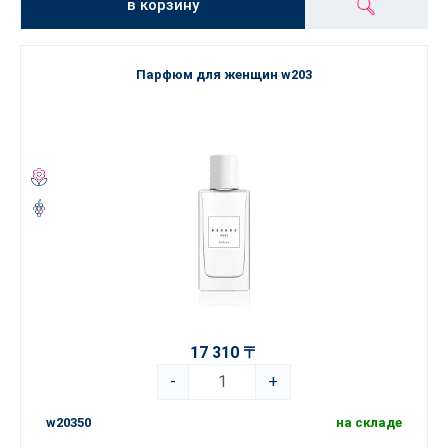
в корзину
Парфюм для женщин w203
17 310 〒
-
+
w20350
на складе