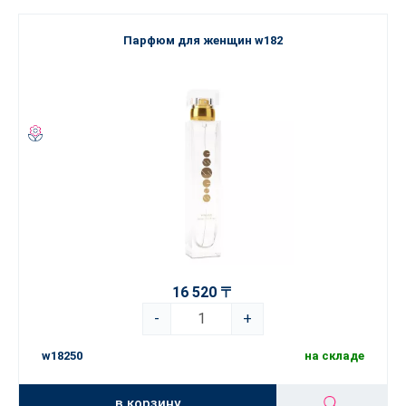
Парфюм для женщин w182
16 520 〒
-
+
w18250
на складе
в корзину