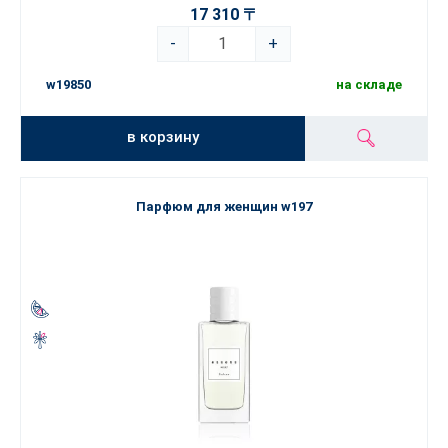
17 310 〒
-
+
w19850
на складе
в корзину
Парфюм для женщин w197