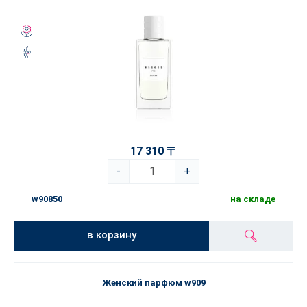
17 310 〒
-
+
w90850
на складе
в корзину
Женский парфюм w909