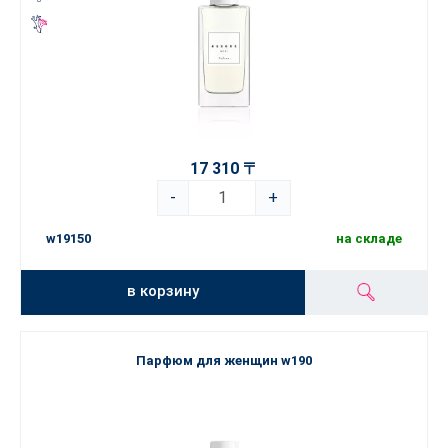
17 310 〒
-
+
w19150
на складе
в корзину
Парфюм для женщин w190