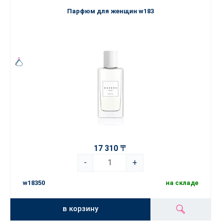
Парфюм для женщин w183
17 310 〒
-
+
w18350
на складе
в корзину