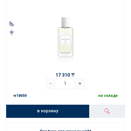
17 310 〒
-
+
w18650
на складе
в корзину