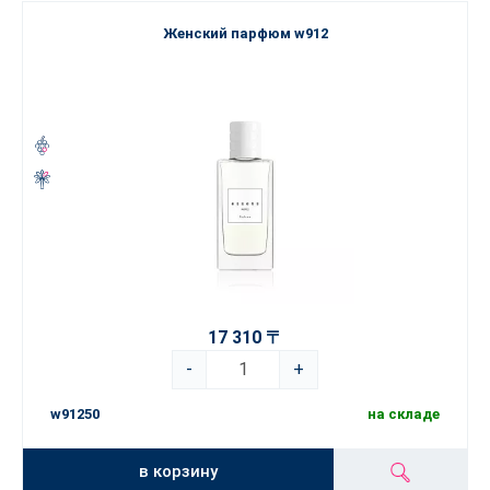
Женский парфюм w912
17 310 〒
-
+
w91250
на складе
в корзину