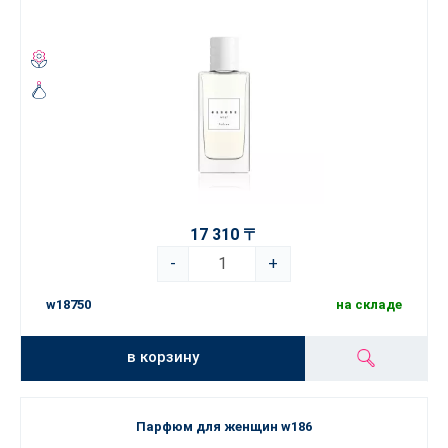
17 310 〒
-
+
w18750
на складе
в корзину
Парфюм для женщин w186