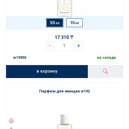
50
10
ml
ml
17 310 〒
-
+
w19350
на складе
в корзину
Парфюм для женщин w192