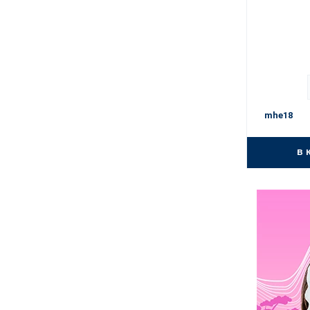
mhe18
в 