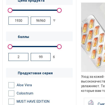
Цена продукта
〒
баллы
б
Продуктовая серия
Уход за кожей 
высококачеств
Aloe Vera
увлажняют. Те
которые вам т
Colostrum
MUST HAVE EDITION
Сня