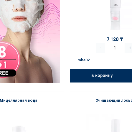
7 120 〒
-
+
mhe02
в корзину
Мицеллярная вода
Очищающий лось