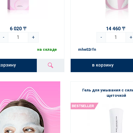
6 020 〒
14 460 〒
-
+
-
+
на складе
mhe02rfn
корзину
в корзину
Гель для умывания с сил
щеточкой