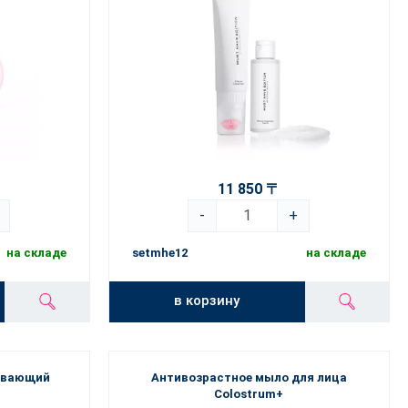
11 850 〒
-
+
на складе
setmhe12
на складе
в корзину
ивающий
Антивозрастное мыло для лица
Colostrum+