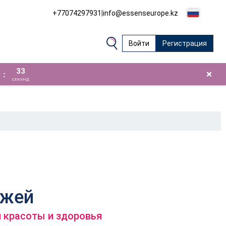
+77074297931
|
info@essenseurope.kz
Войти
Регистрация
32
×
:
СЕКУНД
ожей
 красоты и здоровья