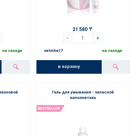
21 580 〒
-
+
на складе
setmhe17
на складе
в корзину
иконовой
Гель для умывания - запасной
наполнитель