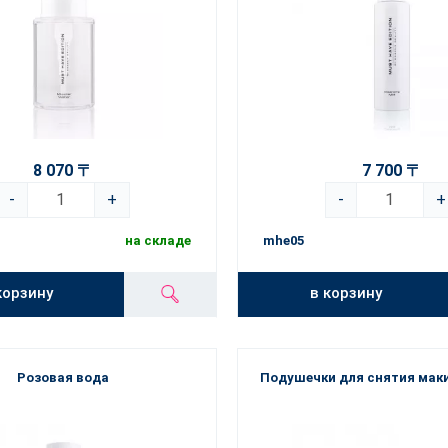
8 070 〒
7 700 〒
-
+
-
+
на складе
mhe05
корзину
в корзину
Розовая вода
Подушечки для снятия маки