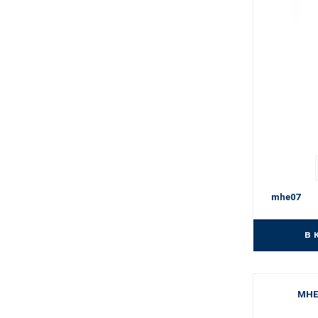
mhe07
в 
MHE