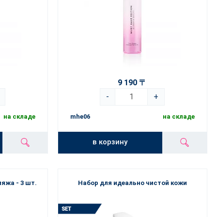
9 190 〒
-
+
на складе
mhe06
на складе
в корзину
яжа - 3 шт.
Набор для идеально чистой кожи