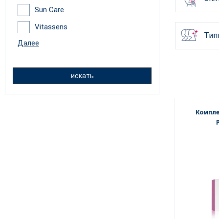
Sun Care
Vitassens
Тип
Далее
искать
Компле