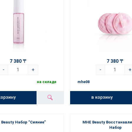
7 380 〒
7 380 〒
-
+
-
+
на складе
mhe08
корзину
в корзину
 Beauty Набор “Сияние”
MHE Beauty Восстанавл
Набор