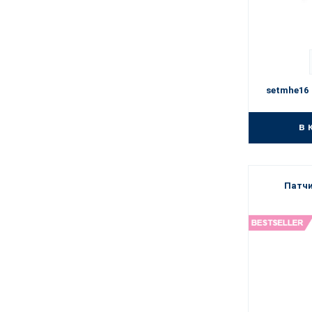
setmhe16
в 
Патчи