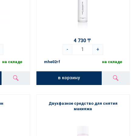
4 730 〒
-
+
на складе
mhe02rf
на складе
в корзину
он
Двухфазное средство для снятия
макияжа