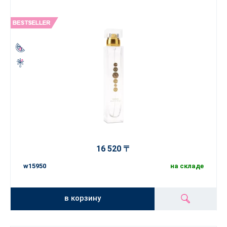
16 520 〒
w15950
на складе
в корзину