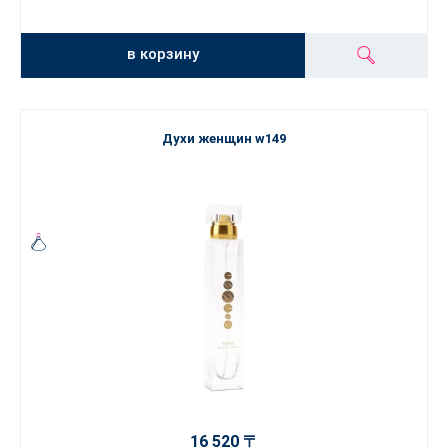
в корзину
Духи женщин w149
16 520 〒