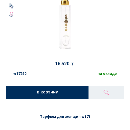
16 520 〒
w17250
на складе
в корзину
Парфюм для женщин w171