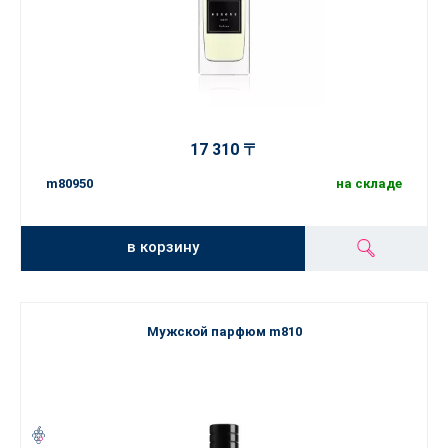
17 310 〒
m80950
на складе
в корзину
Мужской парфюм m810