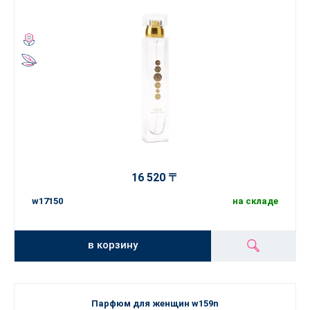
16 520 〒
w17150
на складе
в корзину
Парфюм для женщин w159n