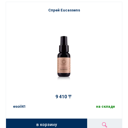
Спрей Eucassens
9 410 〒
esoil41
на складе
в корзину