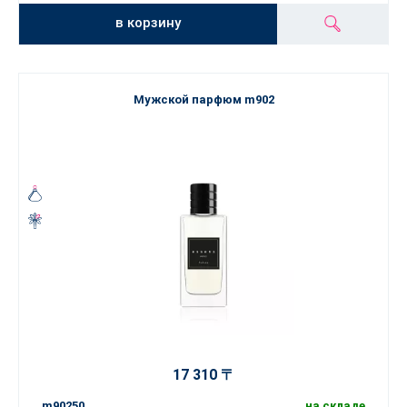
в корзину
Мужской парфюм m902
17 310 〒
m90250
на складе