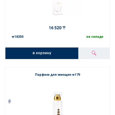
16 520 〒
w18250
на складе
в корзину
Парфюм для женщин w179