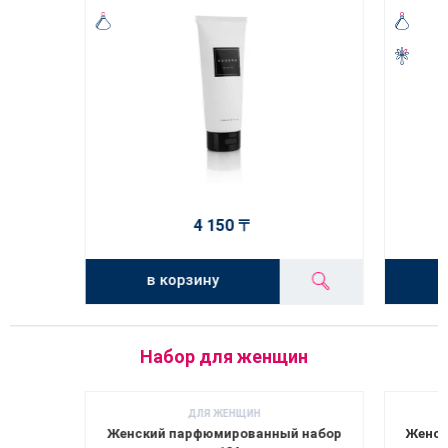
4 150 〒
в корзину
Набор для женщин
ДЛЯ ЖЕНЩИН
Женский парфюмированный набор
Женск