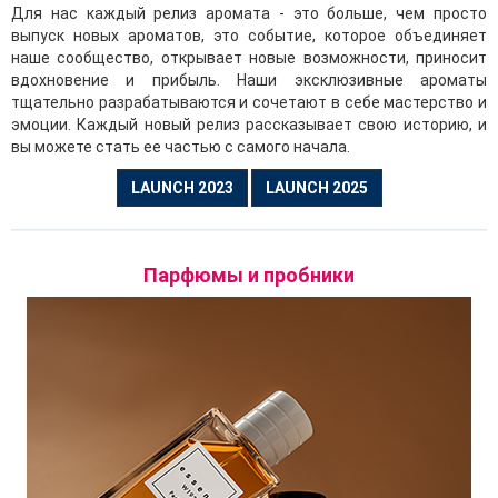
Для нас каждый релиз аромата - это больше, чем просто
Фужерные
выпуск новых ароматов, это событие, которое объединяет
наше сообщество, открывает новые возможности, приносит
Fougère (в переводе «папоротник») – знаковая категория,
вдохновение и прибыль. Наши эксклюзивные ароматы
включающая свежие, выразительные и насыщенные
тщательно разрабатываются и сочетают в себе мастерство и
ароматы с нотами кумарина, напоминающими запах
эмоции. Каждый новый релиз рассказывает свою историю, и
вы можете стать ее частью с самого начала.
свежескошенной травы, трав и лаванды.
LAUNCH 2023
LAUNCH 2025
Шипровые
Изящные и утонченные композиции, в основе которых
звучат ноты дубового мха, гармоничного бергамота и
Парфюмы и пробники
пачули, придающие аромату благородную глубину.
Водные
Игривые, как море, вспененное ветром, освежающие
водные духи приносят лёгкость и прохладу. Благодаря
типичным водным нотам, таким как свежие фрукты
(например, арбуз), водные растения и даже морская
соль, ароматы этой категории считаются самыми
лёгкими и по-настоящему освежающими.