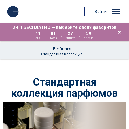
Войти
3 + 1 БЕСПЛАТНО — выберите своих фаворитов
×
11
01
27
38
:
:
:
ДНЯ
ЧАСОВ
МИНУТ
СЕКУНД
Perfumes
Стандартная коллекция
Стандартная
коллекция парфюмов