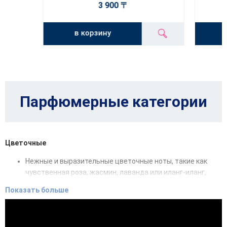
3 900 〒
в корзину
Парфюмерные категории
Цветочные
Нежные и выразительные цветочные ноты, такие как
чувственная роза, жасмин, лаванда или иланг-иланг,
окутывают облаком бесконечных мечтаний.
Показать больше
Восточные
Волшебные аккорды сандалового дерева, амбры, уда и