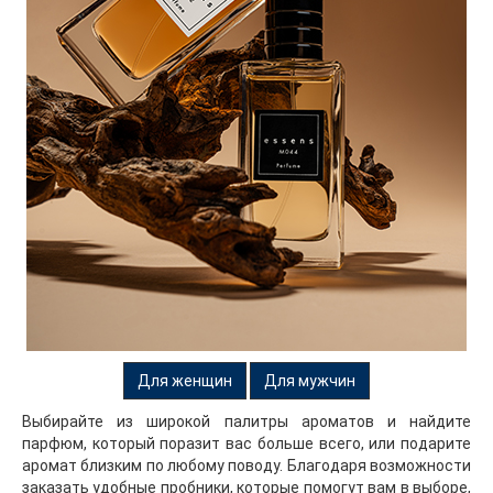
Зелёные
Летние солнечные лучи нежно ласкают
свежескошенную траву, согретые поцелуями солнца
фиговые листья, летний сад, наполненный ароматами
трав, ландышей и опавшей листвы. Все эти
ароматические эссенции сливаются в свежие зелёные
ноты.
Для женщин
Для мужчин
Выбирайте из широкой палитры ароматов и найдите
парфюм, который поразит вас больше всего, или подарите
аромат близким по любому поводу. Благодаря возможности
заказать удобные пробники, которые помогут вам в выборе,